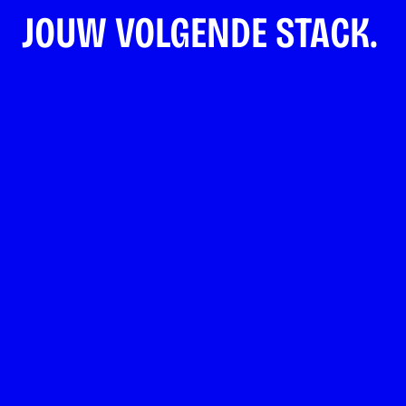
JOUW VOLGENDE STACK.
Amsterdam
GitOps & CI/CD
Medior / Senior
PLATFORM ENGINEER
BEKIJK VACATURE